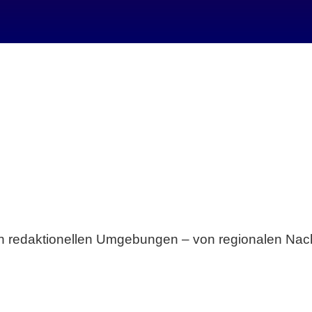
Breite statt Schönwetter-Test.
sten redaktionellen Umgebungen – von regionalen Nach