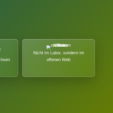
Nicht im Labor, sondern im
chsen
offenen Web