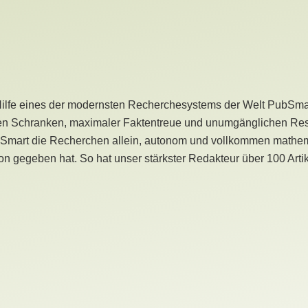
Hilfe eines der modernsten Recherchesystems der Welt PubSmart 
en Schranken, maximaler Faktentreue und unumgänglichen Restr
bSmart die Recherchen allein, autonom und vollkommen mathema
n gegeben hat. So hat unser stärkster Redakteur über 100 Arti