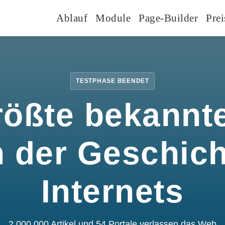
Ablauf
Module
Page-Builder
Prei
TESTPHASE BEENDET
rößte bekannte
n der Geschic
Internets
2.000.000 Artikel und 54 Portale verlassen das Web