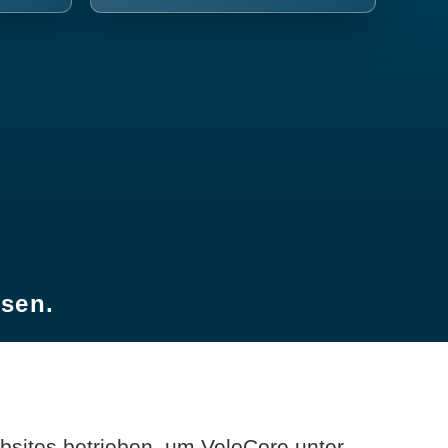
esen.
sites betrieben, um VeloCore unter