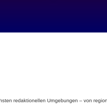
Breite statt Schönwetter-Test.
ichsten redaktionellen Umgebungen – von region