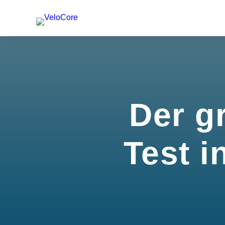
Der g
Test i