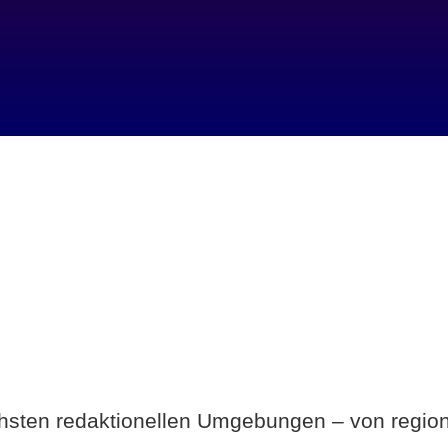
Breite statt Schönwetter-Test.
ichsten redaktionellen Umgebungen – von region