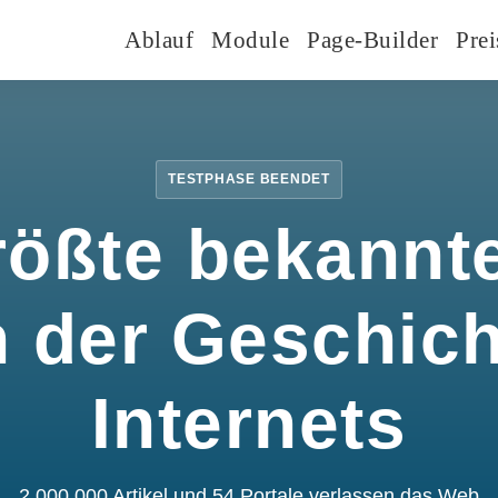
Ablauf
Module
Page-Builder
Prei
TESTPHASE BEENDET
rößte bekannte
n der Geschic
Internets
2.000.000 Artikel und 54 Portale verlassen das Web