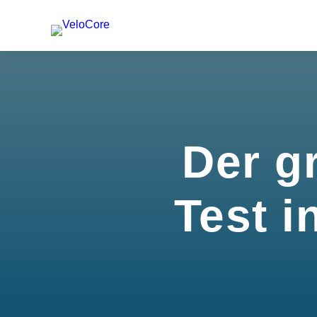
Der g
Test i