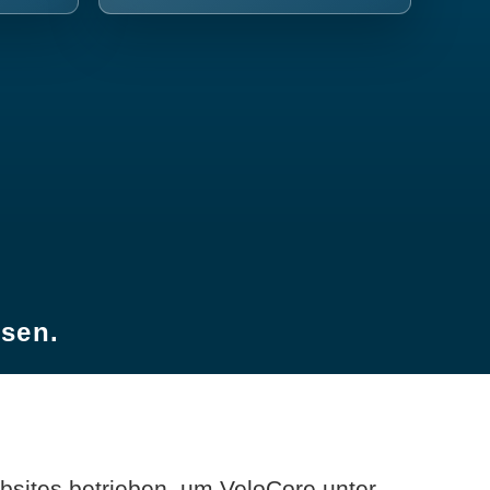
esen.
sites betrieben, um VeloCore unter