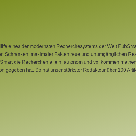
Hilfe eines der modernsten Recherchesystems der Welt PubSmart 
en Schranken, maximaler Faktentreue und unumgänglichen Restr
bSmart die Recherchen allein, autonom und vollkommen mathema
n gegeben hat. So hat unser stärkster Redakteur über 100 Arti