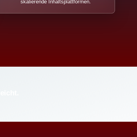
skalierende Inhaltsplattformen.
eicht.