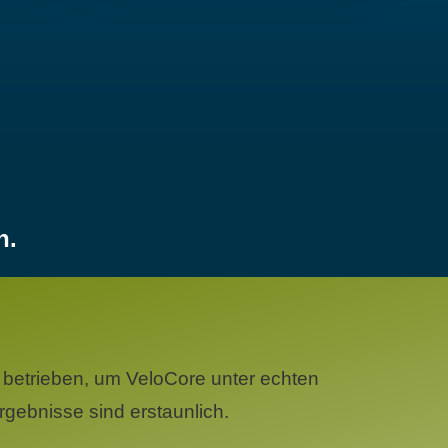
n.
betrieben, um VeloCore unter echten
gebnisse sind erstaunlich.