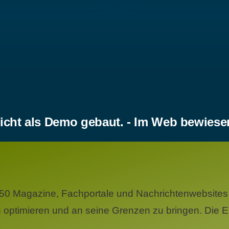
icht als Demo gebaut. - Im Web bewiese
50 Magazine, Fachportale und Nachrichtenwebsites 
 optimieren und an seine Grenzen zu bringen. Die Er