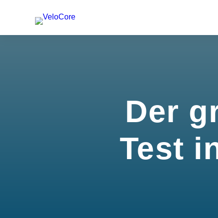
Der g
Test i