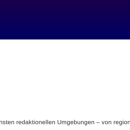
Breite statt Schönwetter-Test.
ichsten redaktionellen Umgebungen – von region