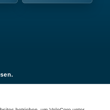
esen.
sites betrieben, um VeloCore unter