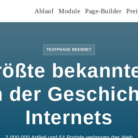
Ablauf
Module
Page-Builder
Prei
TESTPHASE BEENDET
rößte bekannte
n der Geschic
Internets
2.000.000 Artikel und 54 Portale verlassen das Web