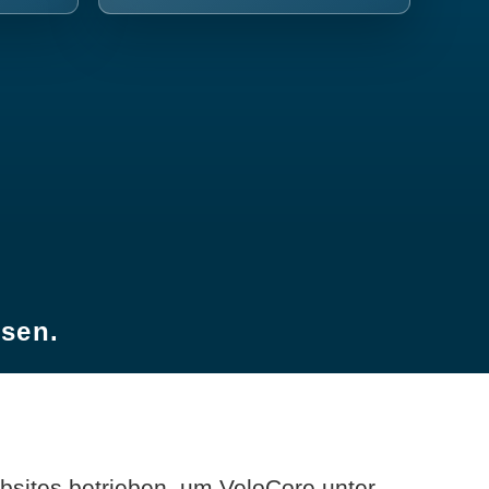
esen.
sites betrieben, um VeloCore unter