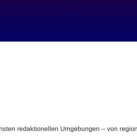
Breite statt Schönwetter-Test.
ichsten redaktionellen Umgebungen – von region