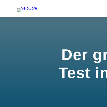
Der g
Test i