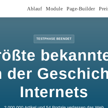
Ablauf
Module
Page-Builder
Prei
TESTPHASE BEENDET
rößte bekannte
n der Geschic
Internets
2.000.000 Artikel und 54 Portale verlassen das Web