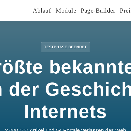
Ablauf
Module
Page-Builder
Prei
TESTPHASE BEENDET
rößte bekannte
n der Geschic
Internets
2.000.000 Artikel und 54 Portale verlassen das Web