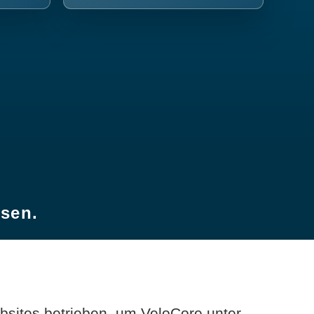
esen.
sites betrieben, um VeloCore unter