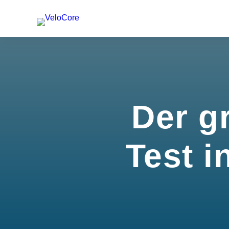
Der g
Test i