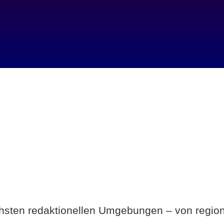
Breite statt Schönwetter-Test.
ichsten redaktionellen Umgebungen – von region