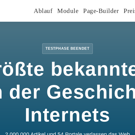
Ablauf
Module
Page-Builder
Prei
TESTPHASE BEENDET
rößte bekannte
n der Geschic
Internets
2.000.000 Artikel und 54 Portale verlassen das Web