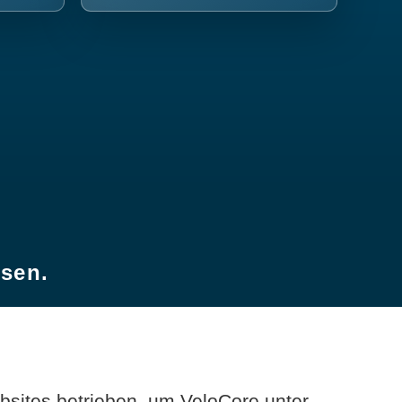
esen.
sites betrieben, um VeloCore unter