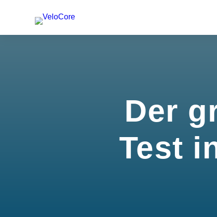
Der g
Test i