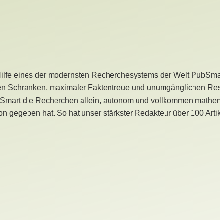
Hilfe eines der modernsten Recherchesystems der Welt PubSmart 
en Schranken, maximaler Faktentreue und unumgänglichen Restr
bSmart die Recherchen allein, autonom und vollkommen mathema
n gegeben hat. So hat unser stärkster Redakteur über 100 Arti