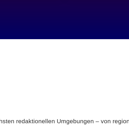
Breite statt Schönwetter-Test.
ichsten redaktionellen Umgebungen – von region