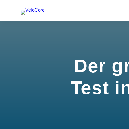
Der g
Test i