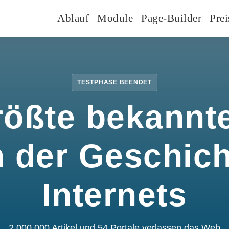
Ablauf
Module
Page-Builder
Prei
TESTPHASE BEENDET
rößte bekannte
n der Geschic
Internets
2.000.000 Artikel und 54 Portale verlassen das Web