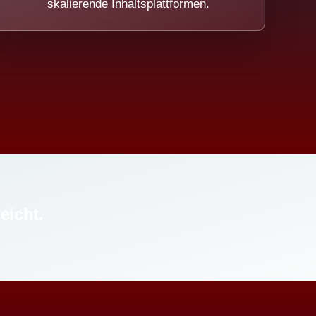
skalierende Inhaltsplattformen.
eicht.