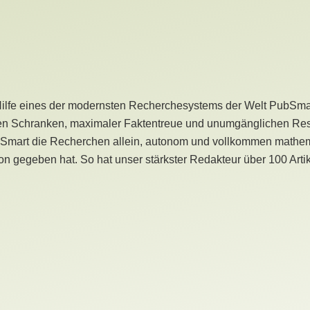
Hilfe eines der modernsten Recherchesystems der Welt PubSmart 
en Schranken, maximaler Faktentreue und unumgänglichen Restr
bSmart die Recherchen allein, autonom und vollkommen mathema
n gegeben hat. So hat unser stärkster Redakteur über 100 Arti