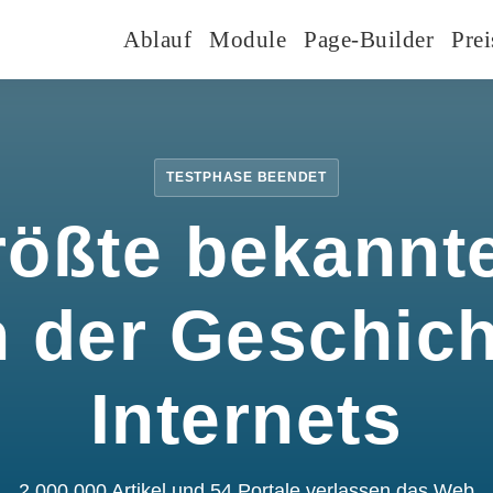
Ablauf
Module
Page-Builder
Prei
TESTPHASE BEENDET
rößte bekannte
n der Geschic
Internets
2.000.000 Artikel und 54 Portale verlassen das Web