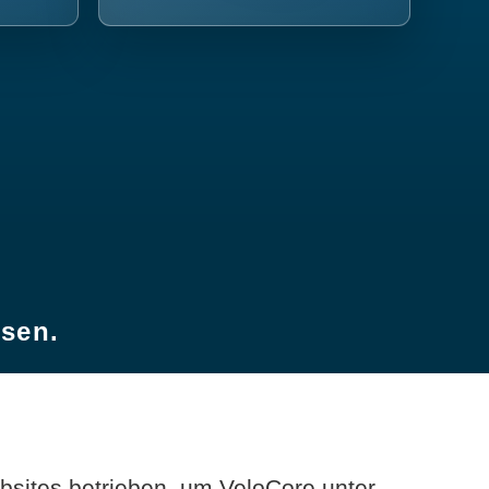
esen.
sites betrieben, um VeloCore unter