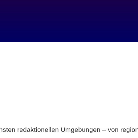
Breite statt Schönwetter-Test.
ichsten redaktionellen Umgebungen – von region