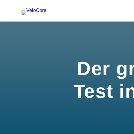
Der g
Test i