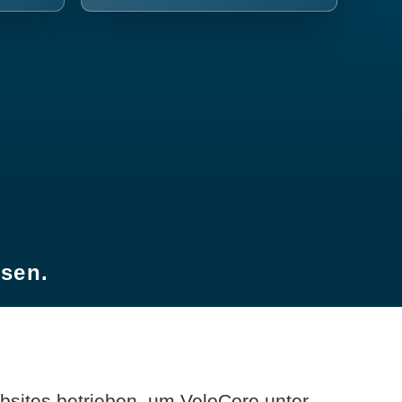
esen.
sites betrieben, um VeloCore unter