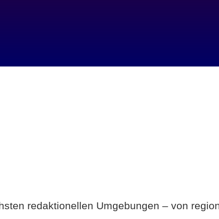
Breite statt Schönwetter-Test.
ichsten redaktionellen Umgebungen – von region