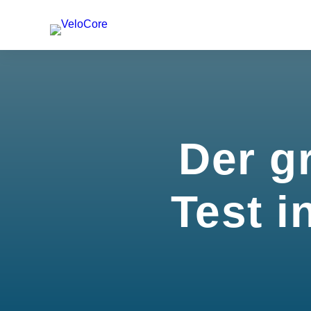
Der g
Test i