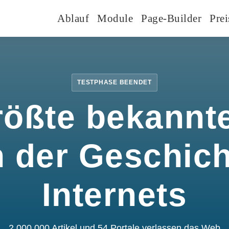
Ablauf
Module
Page-Builder
Prei
TESTPHASE BEENDET
rößte bekannte
n der Geschic
Internets
2.000.000 Artikel und 54 Portale verlassen das Web