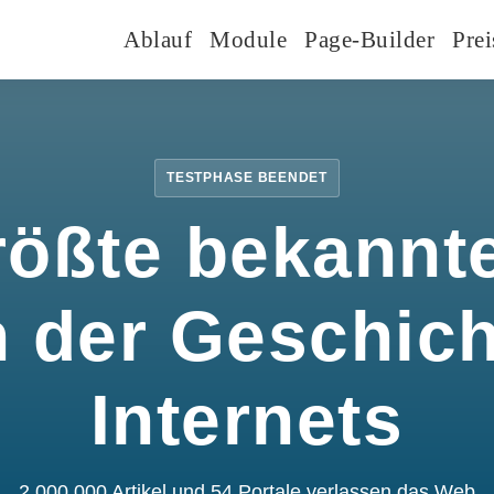
Ablauf
Module
Page-Builder
Prei
TESTPHASE BEENDET
rößte bekannte
n der Geschic
Internets
2.000.000 Artikel und 54 Portale verlassen das Web