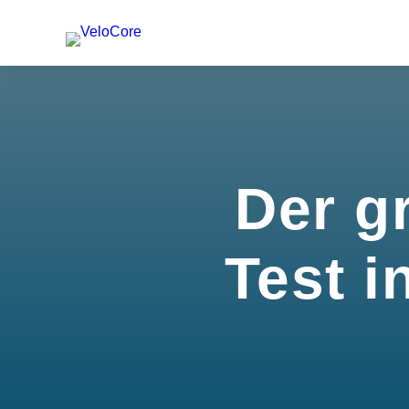
Der g
Test i