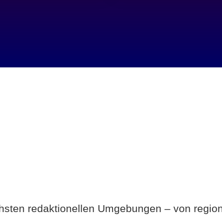
Breite statt Schönwetter-Test.
ichsten redaktionellen Umgebungen – von region