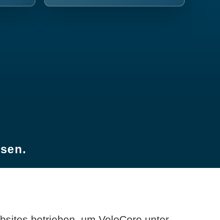
esen.
sites betrieben, um VeloCore unter