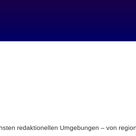
Breite statt Schönwetter-Test.
ichsten redaktionellen Umgebungen – von region