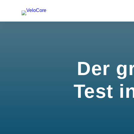
Der g
Test i