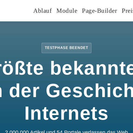
Ablauf
Module
Page-Builder
Prei
TESTPHASE BEENDET
rößte bekannte
n der Geschic
Internets
2.000.000 Artikel und 54 Portale verlassen das Web