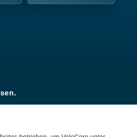
esen.
sites betrieben, um VeloCore unter