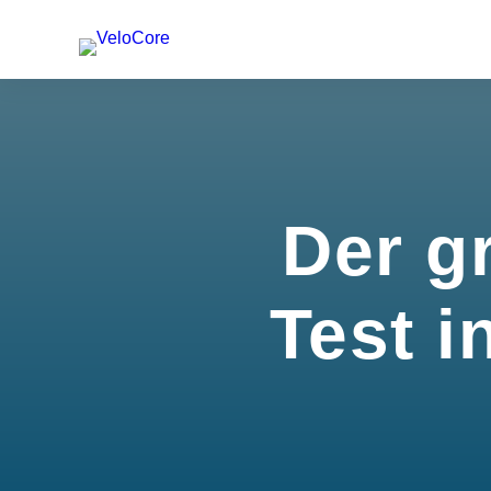
Der g
Test i