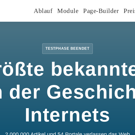
Ablauf
Module
Page-Builder
Prei
TESTPHASE BEENDET
rößte bekannte
n der Geschic
Internets
2.000.000 Artikel und 54 Portale verlassen das Web