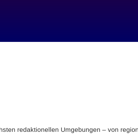
Breite statt Schönwetter-Test.
ichsten redaktionellen Umgebungen – von region