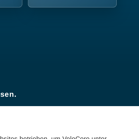
esen.
sites betrieben, um VeloCore unter