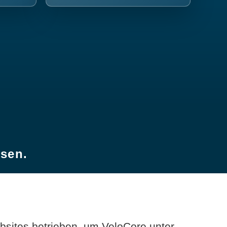
esen.
sites betrieben, um VeloCore unter