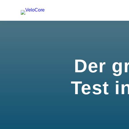
Der g
Test i