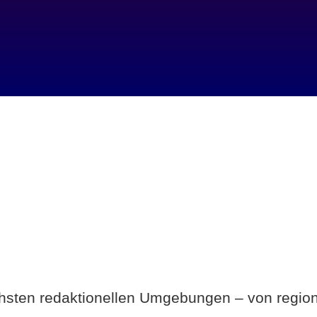
Breite statt Schönwetter-Test.
ichsten redaktionellen Umgebungen – von region