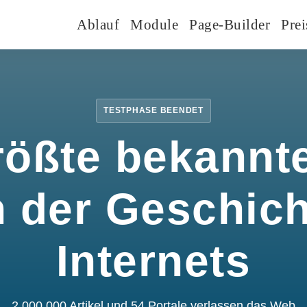
Ablauf
Module
Page-Builder
Prei
TESTPHASE BEENDET
rößte bekannte
n der Geschic
Internets
2.000.000 Artikel und 54 Portale verlassen das Web