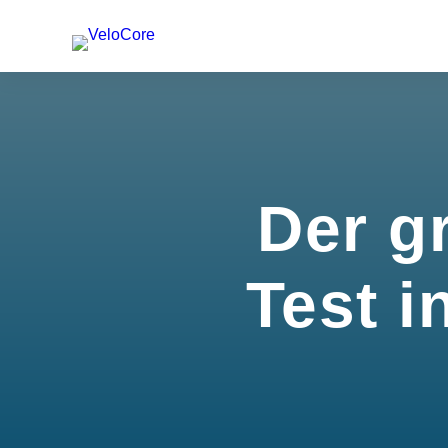
Der g
Test i