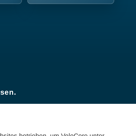
esen.
sites betrieben, um VeloCore unter