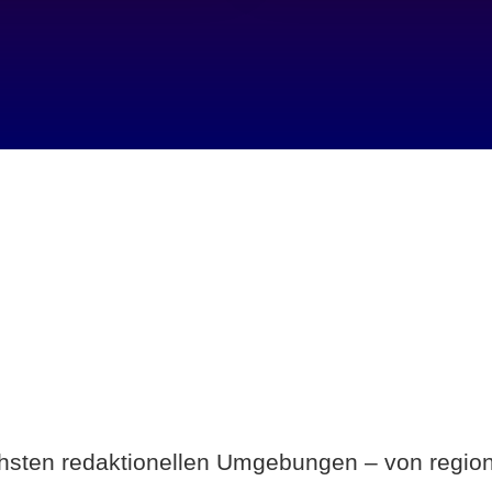
Breite statt Schönwetter-Test.
ichsten redaktionellen Umgebungen – von region