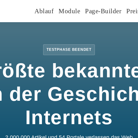
Ablauf
Module
Page-Builder
Prei
TESTPHASE BEENDET
rößte bekannte
n der Geschic
Internets
2.000.000 Artikel und 54 Portale verlassen das Web