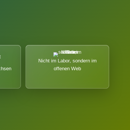
Nicht im Labor, sondern im
chsen
offenen Web