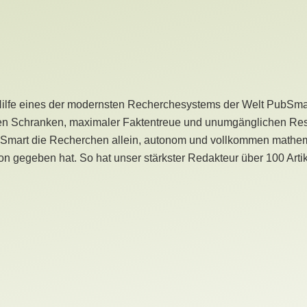
Hilfe eines der modernsten Recherchesystems der Welt PubSmart 
en Schranken, maximaler Faktentreue und unumgänglichen Restr
bSmart die Recherchen allein, autonom und vollkommen mathema
n gegeben hat. So hat unser stärkster Redakteur über 100 Arti