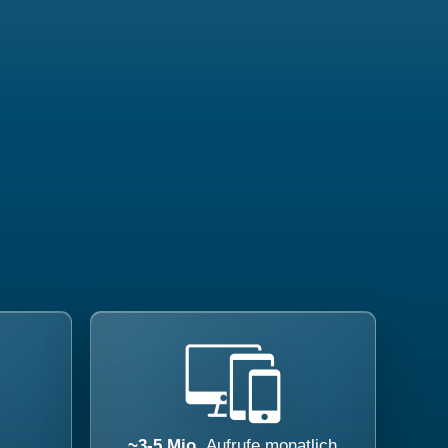
~3-5 Mio.
Aufrufe monatlich