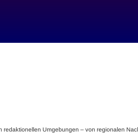
Breite statt Schönwetter-Test.
sten redaktionellen Umgebungen – von regionalen Nach