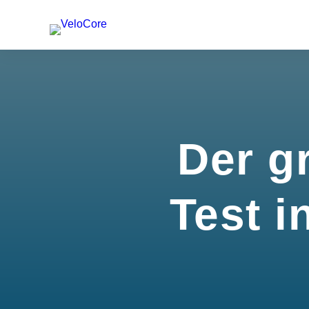
Der g
Test i