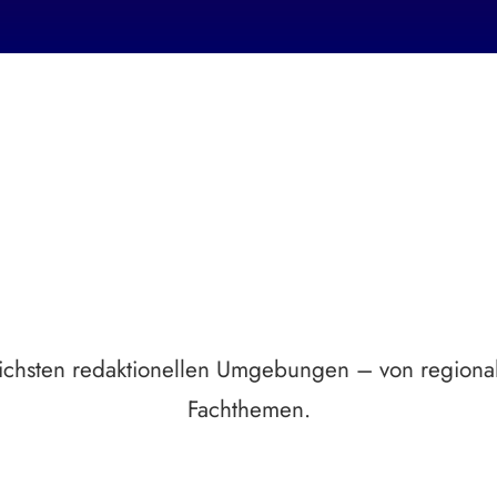
Breite statt Schönwetter-Test.
dlichsten redaktionellen Umgebungen – von regional
Fachthemen.