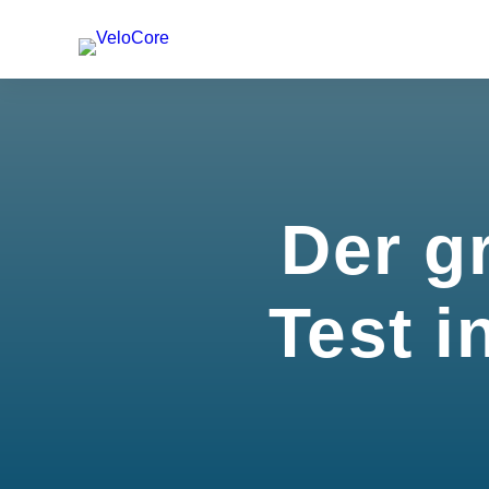
Der g
Test i