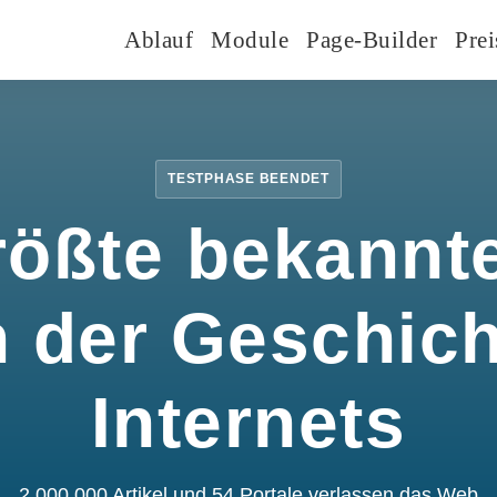
Ablauf
Module
Page-Builder
Prei
TESTPHASE BEENDET
rößte bekannte
n der Geschic
Internets
2.000.000 Artikel und 54 Portale verlassen das Web