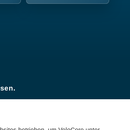
esen.
sites betrieben, um VeloCore unter