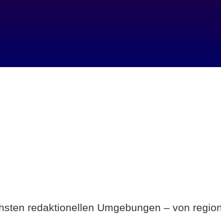
Breite statt Schönwetter-Test.
ichsten redaktionellen Umgebungen – von region